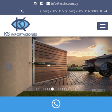
info@ksafe.com.uy
(+598) 25055115
/
(+598) 25055116
/
0800 8594
Toggl
naviga